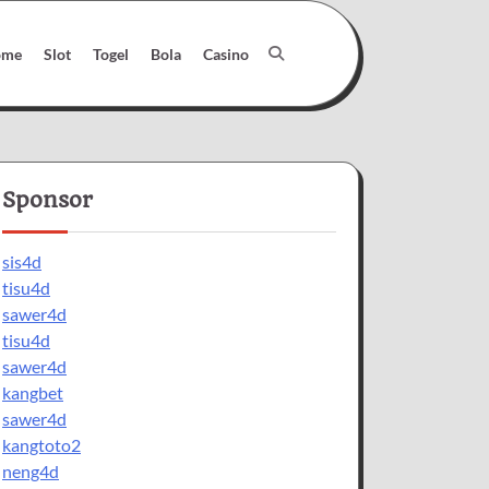
ome
Slot
Togel
Bola
Casino
Sponsor
sis4d
tisu4d
sawer4d
tisu4d
sawer4d
kangbet
sawer4d
kangtoto2
neng4d