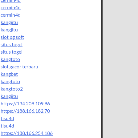
cermin4d
cermin4d
kangjitu
kangjitu
slot pg soft
situs togel
situs togel
kangtoto
slot gacor terbaru
kangbet
kangtoto
kangtoto2
kangjitu
https://134.209.109.96
https://188.166.182.70
tisu4d
tisu4d
https://188.166.254.186