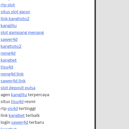
rtp slot
situs slot gacor
link kangtoto2
kangjitu
slot gampang menang
sawer4d
kangtoto2
neng4d
kangbet
tisu4d
neng4d link
sawer4d link
slot deposit pulsa
agen
kangjitu
terpercaya
situs
tisu4d
resmi
rtp
sis4d
tertinggi
link
kangbet
terbaik
login
sawer4d
terbaru
kangbet