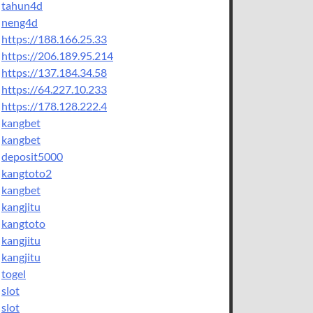
tahun4d
neng4d
https://188.166.25.33
https://206.189.95.214
https://137.184.34.58
https://64.227.10.233
https://178.128.222.4
kangbet
kangbet
deposit5000
kangtoto2
kangbet
kangjitu
kangtoto
kangjitu
kangjitu
togel
slot
slot