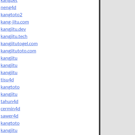
neng4d
kangtoto2
kang-jitu.com
kangjitu.dev
kangjitu.tech
kangjitutogel.com
kangjitutoto.com
kangjitu
kangjitu
kangjitu
tisu4d
kangtoto
kangjitu
tahun4d
cermin4d
sawer4d
kangtoto
kangjitu