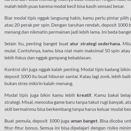
malah lebih puas karena modal kecil bisa kasih sensasi besar.
Biar modal tipis nggak langsung habis, kamu perlu pintar pili
atau 20 perak per spin. Dengan taruhan rendah, deposit 1000 b
menang dan nikmatin permainan jadi lebih lama. Ini beda bang
Selain itu, penting banget buat
atur strategi sederhana
. Mis
mulai. Contohnya, kamu bisa niat main maksimal 50 spin atau
lebih fokus dan nggak gampang kebablasan.
Kontrol diri juga nggak kalah penting. Modal tipis kadang bi
deposit 1000 itu buat hiburan santai. Kalau lagi zonk, lebih bai
bukan stres mikirin kalah-menang.
Modal tipis juga bikin kamu lebih
kreatif
. Kamu bakal bela
strategi. Misal, mencoba game baru tanpa takut rugi banyak, a
skill bermainmu bisa berkembang tanpa harus keluar modal bes
Buat pemula, deposit 1000 juga
aman banget
. Bisa dicoba un
fitur-fitur bonus. Semua ini bisa dipelajari dengan risiko min