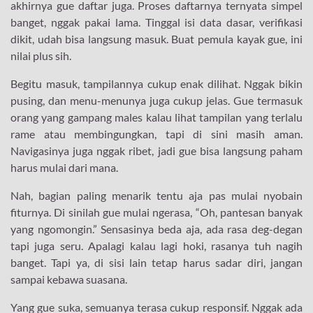
akhirnya gue daftar juga. Proses daftarnya ternyata simpel
banget, nggak pakai lama. Tinggal isi data dasar, verifikasi
dikit, udah bisa langsung masuk. Buat pemula kayak gue, ini
nilai plus sih.
Begitu masuk, tampilannya cukup enak dilihat. Nggak bikin
pusing, dan menu-menunya juga cukup jelas. Gue termasuk
orang yang gampang males kalau lihat tampilan yang terlalu
rame atau membingungkan, tapi di sini masih aman.
Navigasinya juga nggak ribet, jadi gue bisa langsung paham
harus mulai dari mana.
Nah, bagian paling menarik tentu aja pas mulai nyobain
fiturnya. Di sinilah gue mulai ngerasa, “Oh, pantesan banyak
yang ngomongin.” Sensasinya beda aja, ada rasa deg-degan
tapi juga seru. Apalagi kalau lagi hoki, rasanya tuh nagih
banget. Tapi ya, di sisi lain tetap harus sadar diri, jangan
sampai kebawa suasana.
Yang gue suka, semuanya terasa cukup responsif. Nggak ada