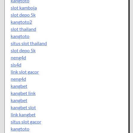
kangtoto
slot kamboja
slot depo 5k
kangtoto2
slot thailand
kangtoto
situs slot thailand
slot depo 5k
neng4d
sis4d
link slot gacor
neng4d
kangbet
kangbet link
kangbet
kangbet slot
link kangbet
situs slot gacor
kangtoto