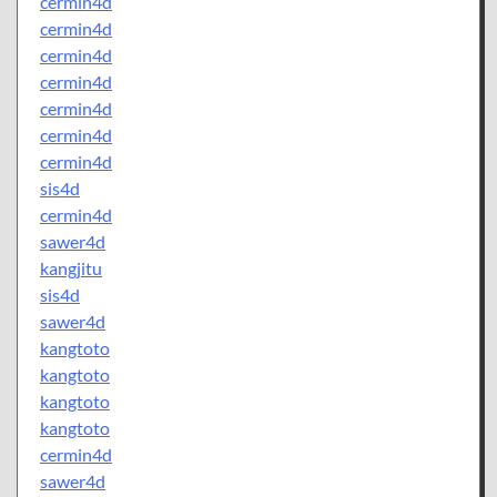
cermin4d
cermin4d
cermin4d
cermin4d
cermin4d
cermin4d
cermin4d
sis4d
cermin4d
sawer4d
kangjitu
sis4d
sawer4d
kangtoto
kangtoto
kangtoto
kangtoto
cermin4d
sawer4d