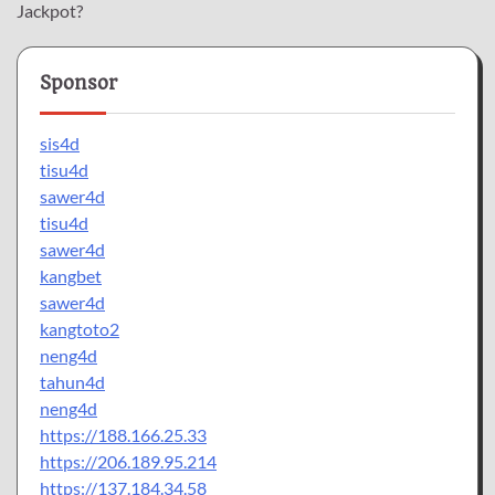
Jackpot?
Sponsor
sis4d
tisu4d
sawer4d
tisu4d
sawer4d
kangbet
sawer4d
kangtoto2
neng4d
tahun4d
neng4d
https://188.166.25.33
https://206.189.95.214
https://137.184.34.58