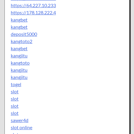
https://64.227.10.233
https://178.128.222.4
kangbet
kangbet
deposit5000
kangtoto2
kangbet
kangjitu
kangtoto
kangjitu
kangjitu
togel
slot
slot
slot
slot
sawer4d
slot online