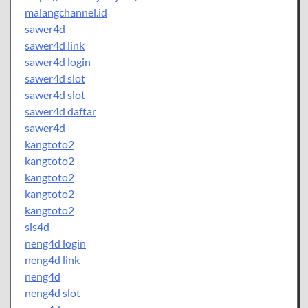
malangchannel.id
sawer4d
sawer4d link
sawer4d login
sawer4d slot
sawer4d slot
sawer4d daftar
sawer4d
kangtoto2
kangtoto2
kangtoto2
kangtoto2
kangtoto2
sis4d
neng4d login
neng4d link
neng4d
neng4d slot