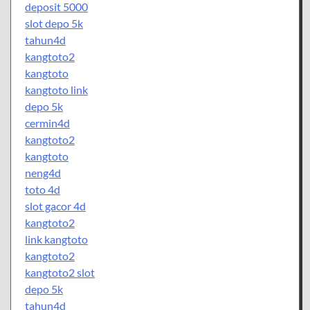
deposit 5000
slot depo 5k
tahun4d
kangtoto2
kangtoto
kangtoto link
depo 5k
cermin4d
kangtoto2
kangtoto
neng4d
toto 4d
slot gacor 4d
kangtoto2
link kangtoto
kangtoto2
kangtoto2 slot
depo 5k
tahun4d