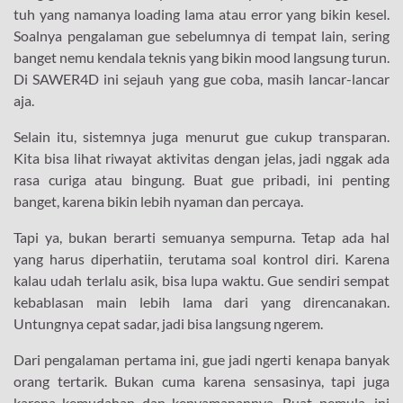
tuh yang namanya loading lama atau error yang bikin kesel.
Soalnya pengalaman gue sebelumnya di tempat lain, sering
banget nemu kendala teknis yang bikin mood langsung turun.
Di SAWER4D ini sejauh yang gue coba, masih lancar-lancar
aja.
Selain itu, sistemnya juga menurut gue cukup transparan.
Kita bisa lihat riwayat aktivitas dengan jelas, jadi nggak ada
rasa curiga atau bingung. Buat gue pribadi, ini penting
banget, karena bikin lebih nyaman dan percaya.
Tapi ya, bukan berarti semuanya sempurna. Tetap ada hal
yang harus diperhatiin, terutama soal kontrol diri. Karena
kalau udah terlalu asik, bisa lupa waktu. Gue sendiri sempat
kebablasan main lebih lama dari yang direncanakan.
Untungnya cepat sadar, jadi bisa langsung ngerem.
Dari pengalaman pertama ini, gue jadi ngerti kenapa banyak
orang tertarik. Bukan cuma karena sensasinya, tapi juga
karena kemudahan dan kenyamanannya. Buat pemula, ini