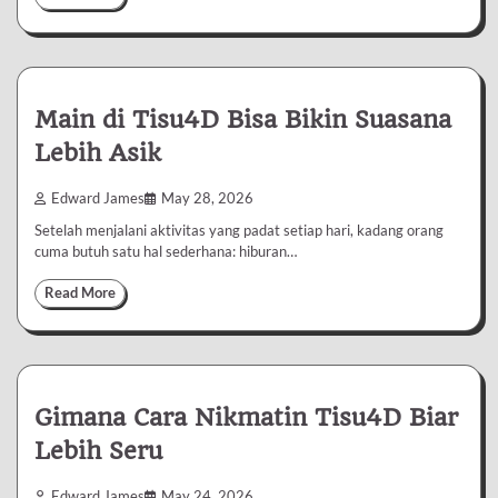
Main di Tisu4D Bisa Bikin Suasana
Lebih Asik
Edward James
May 28, 2026
Setelah menjalani aktivitas yang padat setiap hari, kadang orang
cuma butuh satu hal sederhana: hiburan…
Read More
Gimana Cara Nikmatin Tisu4D Biar
Lebih Seru
Edward James
May 24, 2026