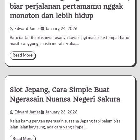
biar perjalanan pertamamu nggak
monoton dan lebih hidup
Edward James
January 24, 2026
Baru daftar itu biasanya rasanya kayak lagi masuk ke tempat baru:
masih canggung, masih meraba-raba,…
Read More
Slot Jepang, Cara Simple Buat
Ngerasain Nuansa Negeri Sakura
Edward James
January 23, 2026
Kalau kamu pengen ngerasain suasana Jepang tapi belum bisa
jalan-jalan langsung, ada cara yang simpel…
Read More