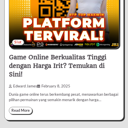
Slot
Game Online Berkualitas Tinggi
dengan Harga Irit? Temukan di
Sini!
Edward James
February 8, 2025
Dunia game online terus berkembang pesat, menawarkan berbagai
pilihan permainan yang semakin menarik dengan harga…
Read More