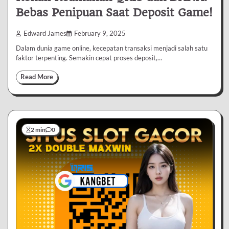
Bebas Penipuan Saat Deposit Game!
Edward James
February 9, 2025
Dalam dunia game online, kecepatan transaksi menjadi salah satu
faktor terpenting. Semakin cepat proses deposit,…
Read More
2 min
0