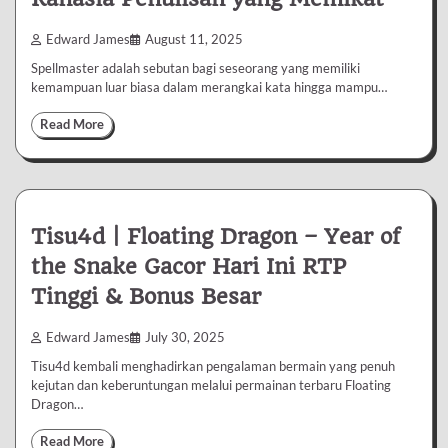
Edward James
August 11, 2025
Spellmaster adalah sebutan bagi seseorang yang memiliki
kemampuan luar biasa dalam merangkai kata hingga mampu…
Read More
Tisu4d | Floating Dragon – Year of
the Snake Gacor Hari Ini RTP
Tinggi & Bonus Besar
Edward James
July 30, 2025
Tisu4d kembali menghadirkan pengalaman bermain yang penuh
kejutan dan keberuntungan melalui permainan terbaru Floating
Dragon…
Read More