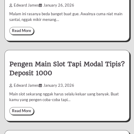
Edward James
January 26, 2026
Malam ini rasanya beda banget buat gue. Awalnya cuma niat main
santai, nggak mikir menang…
Read More
Pengen Main Slot Tapi Modal Tipis?
Deposit 1000
Edward James
January 23, 2026
Main slot sekarang nggak harus selalu keluar uang banyak. Buat
kamu yang pengen coba-coba tapi…
Read More