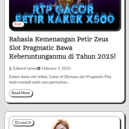
Slot
Rahasia Kemenangan Petir Zeus
Slot Pragmatic Bawa
Keberuntunganmu di Tahun 2025!
Edward James
February 3, 2025
Dalam dunia slot online, Gates of Olympus dari Pragmatic Play
telah menjadi salah satu permainan…
Read More
2 min
0