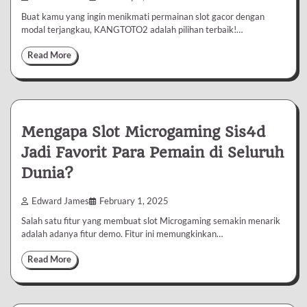
Buat kamu yang ingin menikmati permainan slot gacor dengan
modal terjangkau, KANGTOTO2 adalah pilihan terbaik!…
Read More
Mengapa Slot Microgaming Sis4d
Jadi Favorit Para Pemain di Seluruh
Dunia?
Edward James
February 1, 2025
Salah satu fitur yang membuat slot Microgaming semakin menarik
adalah adanya fitur demo. Fitur ini memungkinkan…
Read More