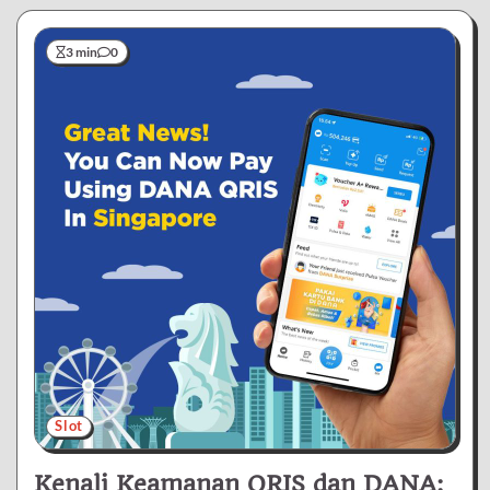
3 min
0
Slot
Kenali Keamanan QRIS dan DANA: