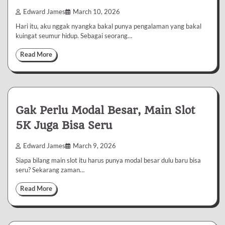
Edward James
March 10, 2026
Hari itu, aku nggak nyangka bakal punya pengalaman yang bakal
kuingat seumur hidup. Sebagai seorang…
Read More
Gak Perlu Modal Besar, Main Slot
5K Juga Bisa Seru
Edward James
March 9, 2026
Siapa bilang main slot itu harus punya modal besar dulu baru bisa
seru? Sekarang zaman…
Read More