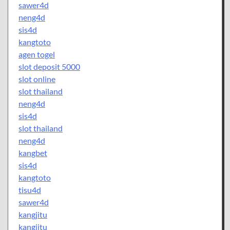
sawer4d
neng4d
sis4d
kangtoto
agen togel
slot deposit 5000
slot online
slot thailand
neng4d
sis4d
slot thailand
neng4d
kangbet
sis4d
kangtoto
tisu4d
sawer4d
kangjitu
kangjitu