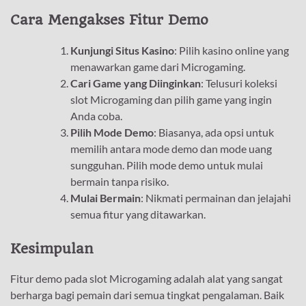
Cara Mengakses Fitur Demo
Kunjungi Situs Kasino
: Pilih kasino online yang
menawarkan game dari Microgaming.
Cari Game yang Diinginkan
: Telusuri koleksi
slot Microgaming dan pilih game yang ingin
Anda coba.
Pilih Mode Demo
: Biasanya, ada opsi untuk
memilih antara mode demo dan mode uang
sungguhan. Pilih mode demo untuk mulai
bermain tanpa risiko.
Mulai Bermain
: Nikmati permainan dan jelajahi
semua fitur yang ditawarkan.
Kesimpulan
Fitur demo pada slot Microgaming adalah alat yang sangat
berharga bagi pemain dari semua tingkat pengalaman. Baik