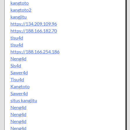
kangtoto
kangtoto2
kangjitu
https://134.209.109.96
https://188.166.182.70
tisu4d
tisu4d
https://188.166.254.186
Neng4d
Sis4d
Sawer4d
Tisu4d
Kangtoto
Sawer4d
situs kangjitu
Neng4d
Neng4d
Neng4d
Neng4d