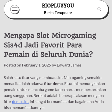
Skip
RIOPLUSYOU
to
Berita Terupdate
content
Mengapa Slot Microgaming
Sis4d Jadi Favorit Para
Pemain di Seluruh Dunia?
Posted on
February 1, 2025
by
Edward James
Salah satu fitur yang membuat slot Microgaming semakin
menarik adalah adanya
fitur demo
. Fitur ini memungkinkan
pemain untuk mencoba game tanpa harus mempertaruhkan
uang sungguhan. Berikut adalah beberapa alasan mengapa
fitur
demo slot
ini sangat bermanfaat dan bagaimana Anda
bisa memanfaatkannya: