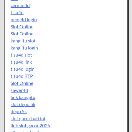
cermin4d
tisu4d
neng4d login
Slot Online
Slot Online
kangjitu slot
kangjitu login
tisu4d slot
tisu4d link
tisu4d login
tisu4d RTP
Slot Online
sawer4d
link kangjitu
slot depo 5k
depo 5k
slot gacor hari ini
link slot gacor 2025