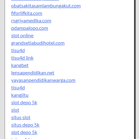
obatsakitasamlambungakut.com
fiforlifkita.com
rsgriyamedika.com
pdampalopo.com
slot online
grandsetiabudihotel.com
tisu4d
tisu4d link
kangbet
lensapendidikan.net
yayasanpendidikanwarga.com
tisu4d
kangjitu
slot depo 5k
slot
situs slot
situs depo 5k
slot depo 5k