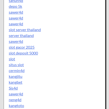
tahun4d
depo 5k
sawer4d
sawer4d
sawer4d
slot server thailand
server thailand
sawer4d
slot gacor 2025
slot deposit 5000
slot
situs slot
cermin4d
kangjitu
kangbet
Sis4d
sawer4d
neng4d
kangtoto