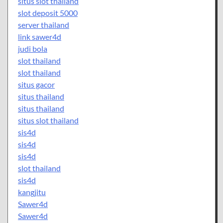
situs slot thailand
slot deposit 5000
server thailand
link sawer4d
judi bola
slot thailand
slot thailand
situs gacor
situs thailand
situs thailand
situs slot thailand
sis4d
sis4d
sis4d
slot thailand
sis4d
kangjitu
Sawer4d
Sawer4d