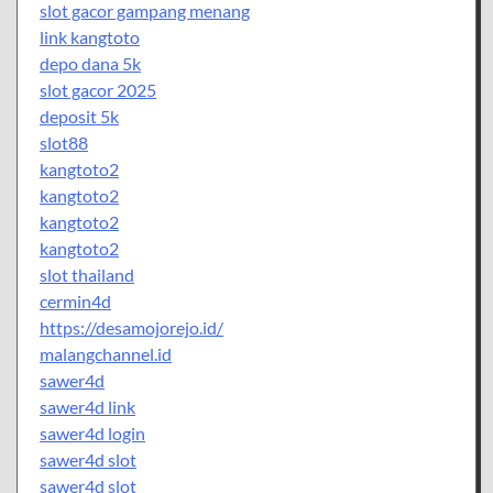
slot gacor gampang menang
link kangtoto
depo dana 5k
slot gacor 2025
deposit 5k
slot88
kangtoto2
kangtoto2
kangtoto2
kangtoto2
slot thailand
cermin4d
https://desamojorejo.id/
malangchannel.id
sawer4d
sawer4d link
sawer4d login
sawer4d slot
sawer4d slot