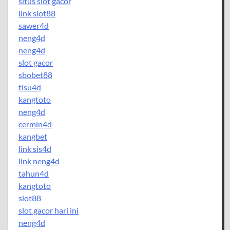
situs slot gacor
link slot88
sawer4d
neng4d
neng4d
slot gacor
sbobet88
tisu4d
kangtoto
neng4d
cermin4d
kangbet
link sis4d
link neng4d
tahun4d
kangtoto
slot88
slot gacor hari ini
neng4d