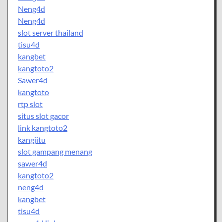
Neng4d
Neng4d
slot server thailand
tisu4d
kangbet
kangtoto2
Sawer4d
kangtoto
rtp slot
situs slot gacor
link kangtoto2
kangjitu
slot gampang menang
sawer4d
kangtoto2
neng4d
kangbet
tisu4d