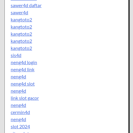
sawer4d daftar
sawer4d
kangtoto2
kangtoto2
kangtoto2
kangtoto2
kangtoto2
sis4d
neng4d login
neng4d link
neng4d
neng4d slot
neng4d
link slot gacor
neng4d
cermin4d
neng4d
slot 2024