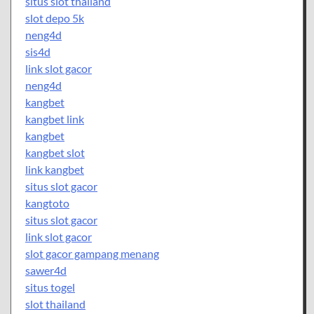
situs slot thailand
slot depo 5k
neng4d
sis4d
link slot gacor
neng4d
kangbet
kangbet link
kangbet
kangbet slot
link kangbet
situs slot gacor
kangtoto
situs slot gacor
link slot gacor
slot gacor gampang menang
sawer4d
situs togel
slot thailand