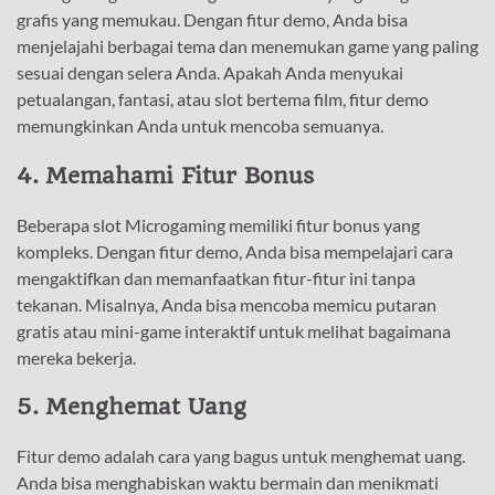
grafis yang memukau. Dengan fitur demo, Anda bisa
menjelajahi berbagai tema dan menemukan game yang paling
sesuai dengan selera Anda. Apakah Anda menyukai
petualangan, fantasi, atau slot bertema film, fitur demo
memungkinkan Anda untuk mencoba semuanya.
4.
Memahami Fitur Bonus
Beberapa slot Microgaming memiliki fitur bonus yang
kompleks. Dengan fitur demo, Anda bisa mempelajari cara
mengaktifkan dan memanfaatkan fitur-fitur ini tanpa
tekanan. Misalnya, Anda bisa mencoba memicu putaran
gratis atau mini-game interaktif untuk melihat bagaimana
mereka bekerja.
5.
Menghemat Uang
Fitur demo adalah cara yang bagus untuk menghemat uang.
Anda bisa menghabiskan waktu bermain dan menikmati