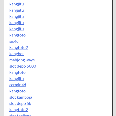
kangjitu
kangjitu
kangjitu
kangjitu
kangjitu
kangtoto
sis4d
kangtoto2
kangbet
mahjong ways
slot depo 5000
kangtoto
kangjitu
cermin4d
kangtoto
slot kamboja
slot depo 5k
kangtoto2
slot thailand