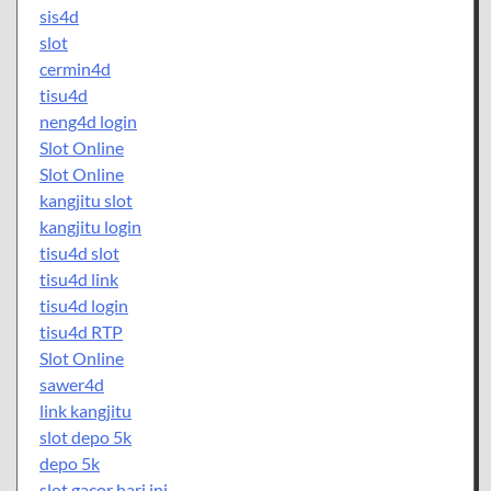
sis4d
slot
cermin4d
tisu4d
neng4d login
Slot Online
Slot Online
kangjitu slot
kangjitu login
tisu4d slot
tisu4d link
tisu4d login
tisu4d RTP
Slot Online
sawer4d
link kangjitu
slot depo 5k
depo 5k
slot gacor hari ini