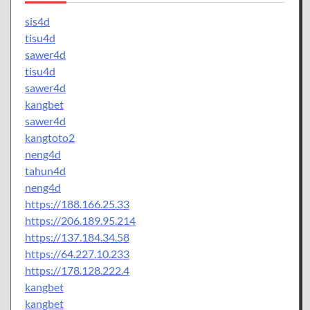
sis4d
tisu4d
sawer4d
tisu4d
sawer4d
kangbet
sawer4d
kangtoto2
neng4d
tahun4d
neng4d
https://188.166.25.33
https://206.189.95.214
https://137.184.34.58
https://64.227.10.233
https://178.128.222.4
kangbet
kangbet