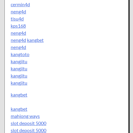
cermin4d
neng4d
tisu4d
kps168
neng4d
neng4d
kangbet
neng4d
kangtoto
kangjitu
kangjitu
kangjitu
kangjitu
kangbet
kangbet
mahjong ways
slot deposit 5000
slot deposit 5000