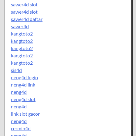
sawer4d slot
sawer4d slot
sawer4d daftar
sawer4d
kangtoto2
kangtoto2
kangtoto2
kangtoto2
kangtoto2
sis4d
neng4d login
neng4d link
neng4d
neng4d slot
neng4d
link slot gacor
neng4d
cermin4d
neng4d