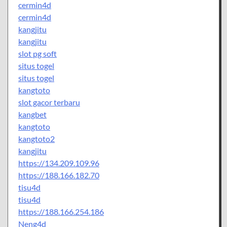
cermin4d
cermin4d
kangjitu
kangjitu
slot pg soft
situs togel
situs togel
kangtoto
slot gacor terbaru
kangbet
kangtoto
kangtoto2
kangjitu
https://134.209.109.96
https://188.166.182.70
tisu4d
tisu4d
https://188.166.254.186
Neng4d