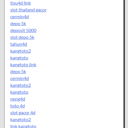
tisu4d link
slot thailand gacor
cermin4d
depo 5k
deposit 5000
slot depo 5k
tahun4d
kangtoto2
kangtoto
kangtoto link
depo 5k
cermin4d
kangtoto2
kangtoto
neng4d
toto 4d
slot gacor 4d
kangtoto2
link kangtoto