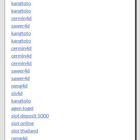
kangtoto
kangtoto
cermin4d
sawer4d
kangtoto
kangtoto
cermin4d
cermin4d
cermin4d
sawer4d
sawer4d
neng4d
sis4d
kangtoto
agen togel
slot deposit 5000
slot online
slot thailand
neng4d