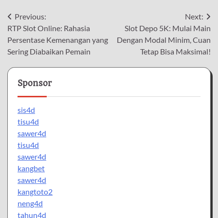
Post
Previous:
Next:
RTP Slot Online: Rahasia
Slot Depo 5K: Mulai Main
navigation
Persentase Kemenangan yang
Dengan Modal Minim, Cuan
Sering Diabaikan Pemain
Tetap Bisa Maksimal!
Sponsor
sis4d
tisu4d
sawer4d
tisu4d
sawer4d
kangbet
sawer4d
kangtoto2
neng4d
tahun4d