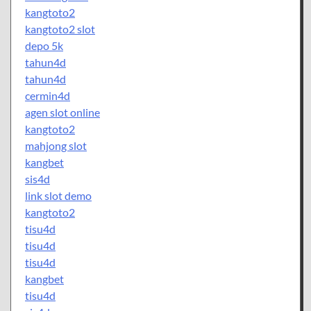
kangtoto2
kangtoto2 slot
depo 5k
tahun4d
tahun4d
cermin4d
agen slot online
kangtoto2
mahjong slot
kangbet
sis4d
link slot demo
kangtoto2
tisu4d
tisu4d
tisu4d
kangbet
tisu4d