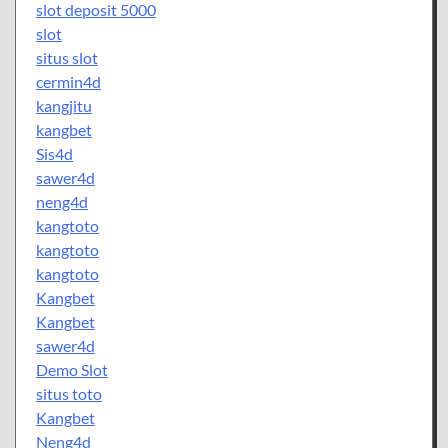
slot deposit 5000
slot
situs slot
cermin4d
kangjitu
kangbet
Sis4d
sawer4d
neng4d
kangtoto
kangtoto
kangtoto
Kangbet
Kangbet
sawer4d
Demo Slot
situs toto
Kangbet
Neng4d