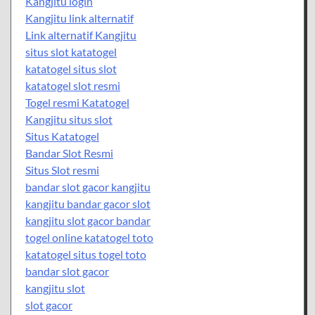
Kangjitu login
Kangjitu link alternatif
Link alternatif Kangjitu
situs slot katatogel
katatogel situs slot
katatogel slot resmi
Togel resmi Katatogel
Kangjitu situs slot
Situs Katatogel
Bandar Slot Resmi
Situs Slot resmi
bandar slot gacor kangjitu
kangjitu bandar gacor slot
kangjitu slot gacor bandar
togel online katatogel toto
katatogel situs togel toto
bandar slot gacor
kangjitu slot
slot gacor