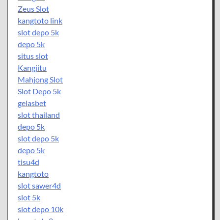
Zeus Slot
kangtoto link
slot depo 5k
depo 5k
situs slot
Kangjitu
Mahjong Slot
Slot Depo 5k
gelasbet
slot thailand
depo 5k
slot depo 5k
depo 5k
tisu4d
kangtoto
slot sawer4d
slot 5k
slot depo 10k