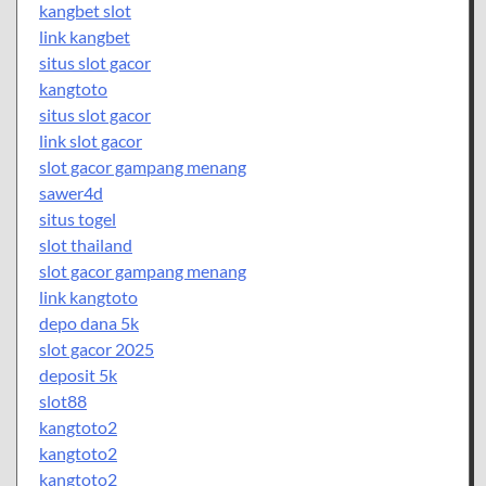
kangbet slot
link kangbet
situs slot gacor
kangtoto
situs slot gacor
link slot gacor
slot gacor gampang menang
sawer4d
situs togel
slot thailand
slot gacor gampang menang
link kangtoto
depo dana 5k
slot gacor 2025
deposit 5k
slot88
kangtoto2
kangtoto2
kangtoto2