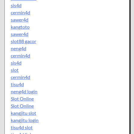
sis4d
cermin4d
sawer4d
kangtoto
sawer4d
slot88 gacor
neng4d
cermin4d
sis4d
slot
cermin4d
tisu4d
neng4d login
Slot Online
Slot Online
kangjitu slot
kangjitu login
tisu4d slot