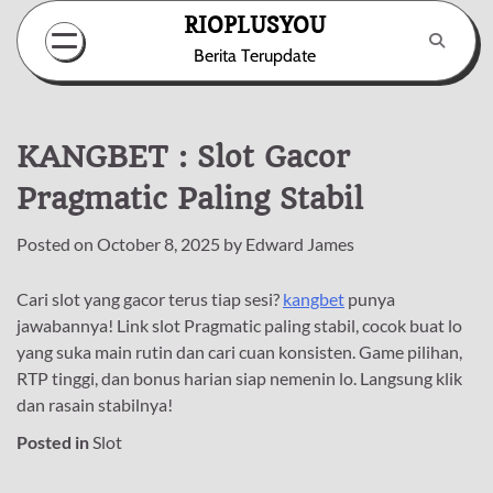
Skip
RIOPLUSYOU
to
Berita Terupdate
content
KANGBET : Slot Gacor
Pragmatic Paling Stabil
Posted on
October 8, 2025
by
Edward James
Cari slot yang gacor terus tiap sesi?
kangbet
punya
jawabannya! Link slot Pragmatic paling stabil, cocok buat lo
yang suka main rutin dan cari cuan konsisten. Game pilihan,
RTP tinggi, dan bonus harian siap nemenin lo. Langsung klik
dan rasain stabilnya!
Posted in
Slot