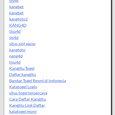
sis4d
kangbet
kangbet
kangtoto2
KANG4D
tisu4d
sis4d
situs slot gacor
kangtoto
neng4d
tisu4d
Kangjitu Togel
Daftar kangjitu
Bandar Togel Resmi di Indonesia
Katatogel Login
situs togel terpercaya
Cara Daftar Kangjitu
Kangjitu Link Daftar
katatogel resmi