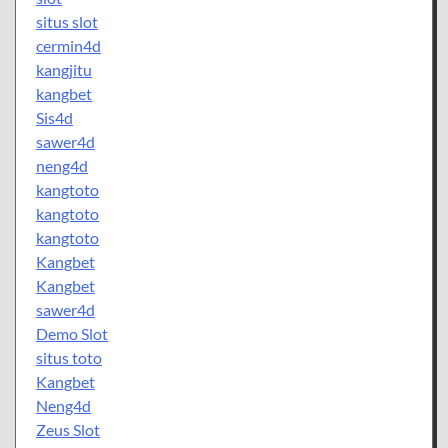
situs slot
cermin4d
kangjitu
kangbet
Sis4d
sawer4d
neng4d
kangtoto
kangtoto
kangtoto
Kangbet
Kangbet
sawer4d
Demo Slot
situs toto
Kangbet
Neng4d
Zeus Slot