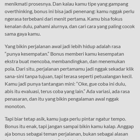
menikmati prosesnya. Dan kalau kamu tipe yang gampang
overthinking, bonus ini bisa jadi penenang: kamu nggak perlu
ngerasa terbebani dari menit pertama. Kamu bisa fokus
kenalan dulu, pahami alurnya, dan cari cara yang paling cocok
sama gaya kamu.
Yang bikin perjalanan awal jadi lebih hidup adalah rasa
“punya kesempatan.” Bonus memberi kamu kesempatan
ekstra buat mencoba, membandingkan, dan menemukan
pola. Dari situ, perjalanan pertamamu jadi nggak sekadar klik
sana-sini tanpa tujuan, tapi terasa seperti petualangan kecil.
Kamu jadi punya tantangan mini: “Oke, gue coba ini dulu,
abis itu evaluasi, terus coba yang lain.” Ada variasi, ada rasa
penasaran, dan itu yang bikin pengalaman awal nggak
monoton.
Tapi biar tetap asik, kamu juga perlu pintar ngatur tempo.
Bonus itu enak, tapi jangan sampai bikin kamu kalap. Anggap
aja bonus sebagai teman perjalanan, bukan sebagai alasan