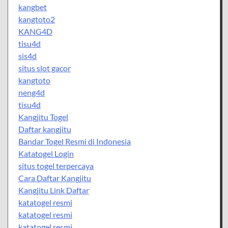
kangbet
kangtoto2
KANG4D
tisu4d
sis4d
situs slot gacor
kangtoto
neng4d
tisu4d
Kangjitu Togel
Daftar kangjitu
Bandar Togel Resmi di Indonesia
Katatogel Login
situs togel terpercaya
Cara Daftar Kangjitu
Kangjitu Link Daftar
katatogel resmi
katatogel resmi
katatogel resmi