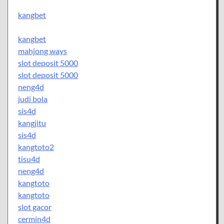
kangbet
kangbet
mahjong ways
slot deposit 5000
slot deposit 5000
neng4d
judi bola
sis4d
kangjitu
sis4d
kangtoto2
tisu4d
neng4d
kangtoto
kangtoto
slot gacor
cermin4d