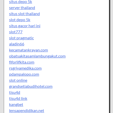
situs depo 5k
server thailand
situs slot thailand
slot depo 5k
situs gacor hari ini
slot777
slot pragmatic
aladin66
kecamatankrayan.com
obatsakitasamlambungakut.com
fiforlifkita.com
rsgriyamedika.com
pdampalopo.com
slot online
grandsetiabudihotel.com
tisu4d
tisu4d link
kangbet
lensapendidikan.net