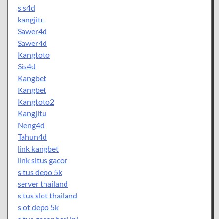
sis4d
kangjitu
Sawer4d
Sawer4d
Kangtoto
Sis4d
Kangbet
Kangbet
Kangtoto2
Kangjitu
Neng4d
Tahun4d
link kangbet
link situs gacor
situs depo 5k
server thailand
situs slot thailand
slot depo 5k
situs gacor hari ini