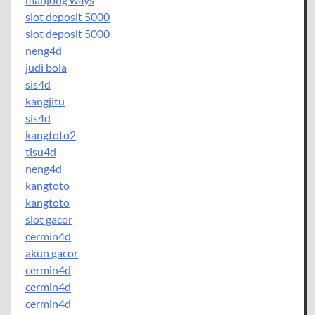
slot deposit 5000
slot deposit 5000
neng4d
judi bola
sis4d
kangjitu
sis4d
kangtoto2
tisu4d
neng4d
kangtoto
kangtoto
slot gacor
cermin4d
akun gacor
cermin4d
cermin4d
cermin4d