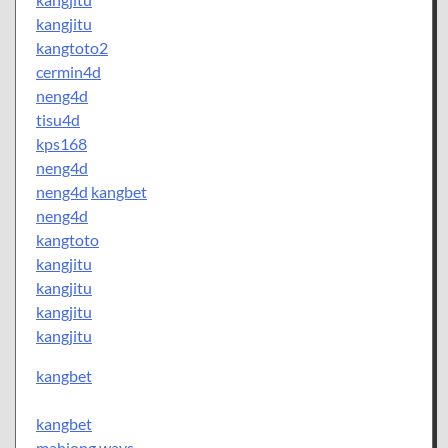
kangjitu
kangtoto2
cermin4d
neng4d
tisu4d
kps168
neng4d
neng4d
kangbet
neng4d
kangtoto
kangjitu
kangjitu
kangjitu
kangjitu
kangbet
kangbet
mahjong ways