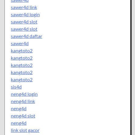
sawer4d link
sawer4d login
sawer4d slot
sawer4d slot
sawer4d daftar
sawer4d
kangtoto2
kangtoto2
kangtoto2
kangtoto2
kangtoto2
sis4d
neng4d login
neng4d link
neng4d
neng4d slot
neng4d
link slot gacor