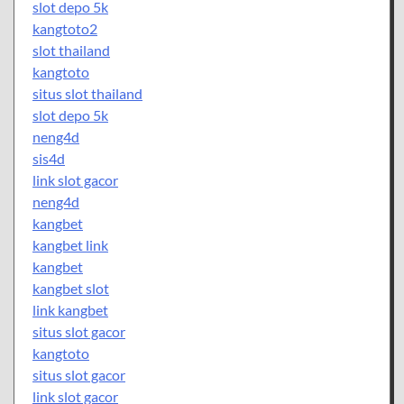
slot depo 5k
kangtoto2
slot thailand
kangtoto
situs slot thailand
slot depo 5k
neng4d
sis4d
link slot gacor
neng4d
kangbet
kangbet link
kangbet
kangbet slot
link kangbet
situs slot gacor
kangtoto
situs slot gacor
link slot gacor