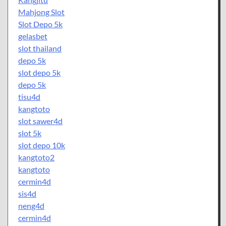
Mahjong Slot
Slot Depo 5k
gelasbet
slot thailand
depo 5k
slot depo 5k
depo 5k
tisu4d
kangtoto
slot sawer4d
slot 5k
slot depo 10k
kangtoto2
kangtoto
cermin4d
sis4d
neng4d
cermin4d