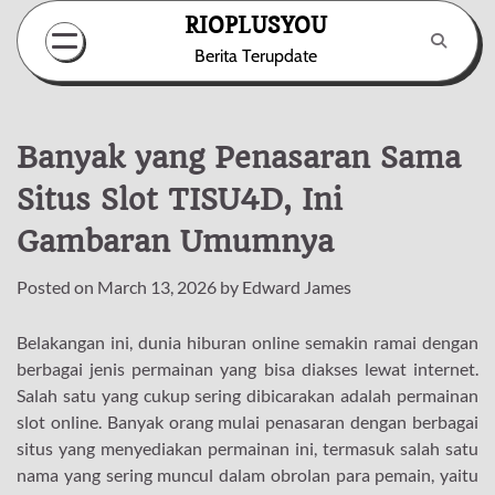
Skip
RIOPLUSYOU
to
Berita Terupdate
content
Banyak yang Penasaran Sama
Situs Slot TISU4D, Ini
Gambaran Umumnya
Posted on
March 13, 2026
by
Edward James
Belakangan ini, dunia hiburan online semakin ramai dengan
berbagai jenis permainan yang bisa diakses lewat internet.
Salah satu yang cukup sering dibicarakan adalah permainan
slot online. Banyak orang mulai penasaran dengan berbagai
situs yang menyediakan permainan ini, termasuk salah satu
nama yang sering muncul dalam obrolan para pemain, yaitu