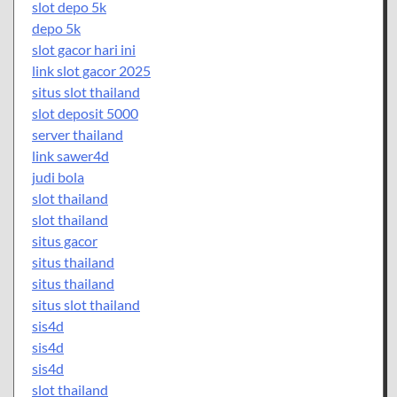
slot depo 5k
depo 5k
slot gacor hari ini
link slot gacor 2025
situs slot thailand
slot deposit 5000
server thailand
link sawer4d
judi bola
slot thailand
slot thailand
situs gacor
situs thailand
situs thailand
situs slot thailand
sis4d
sis4d
sis4d
slot thailand