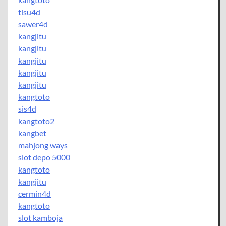
tisu4d
sawer4d
kangjitu
kangjitu
kangjitu
kangjitu
kangjitu
kangtoto
sis4d
kangtoto2
kangbet
mahjong ways
slot depo 5000
kangtoto
kangjitu
cermin4d
kangtoto
slot kamboja