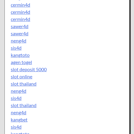
cermin4d
cermin4d
cermin4d
sawer4d
sawer4d
neng4d
sis4d
kangtoto
agen togel
slot deposit 5000
slot online
slot thailand
neng4d
sis4d
slot thailand
neng4d
kangbet
sis4d
kangtoto