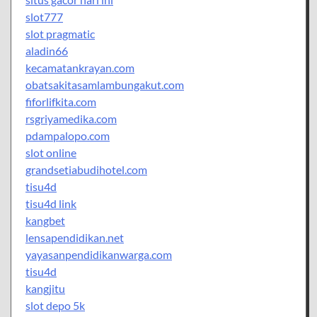
slot777
slot pragmatic
aladin66
kecamatankrayan.com
obatsakitasamlambungakut.com
fiforlifkita.com
rsgriyamedika.com
pdampalopo.com
slot online
grandsetiabudihotel.com
tisu4d
tisu4d link
kangbet
lensapendidikan.net
yayasanpendidikanwarga.com
tisu4d
kangjitu
slot depo 5k