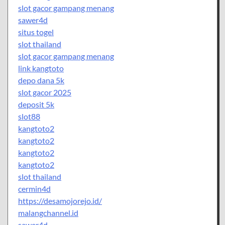
slot gacor gampang menang
sawer4d
situs togel
slot thailand
slot gacor gampang menang
link kangtoto
depo dana 5k
slot gacor 2025
deposit 5k
slot88
kangtoto2
kangtoto2
kangtoto2
kangtoto2
slot thailand
cermin4d
https://desamojorejo.id/
malangchannel.id
sawer4d