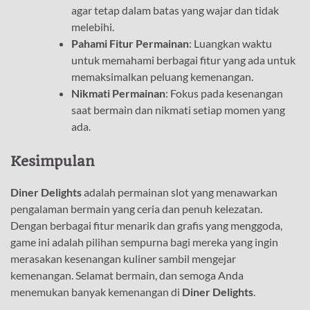
agar tetap dalam batas yang wajar dan tidak
melebihi.
Pahami Fitur Permainan
: Luangkan waktu
untuk memahami berbagai fitur yang ada untuk
memaksimalkan peluang kemenangan.
Nikmati Permainan
: Fokus pada kesenangan
saat bermain dan nikmati setiap momen yang
ada.
Kesimpulan
Diner Delights
adalah permainan slot yang menawarkan
pengalaman bermain yang ceria dan penuh kelezatan.
Dengan berbagai fitur menarik dan grafis yang menggoda,
game ini adalah pilihan sempurna bagi mereka yang ingin
merasakan kesenangan kuliner sambil mengejar
kemenangan. Selamat bermain, dan semoga Anda
menemukan banyak kemenangan di
Diner Delights
.