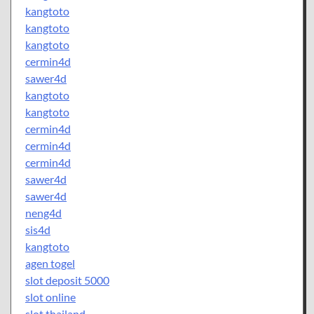
kangtoto
kangtoto
kangtoto
cermin4d
sawer4d
kangtoto
kangtoto
cermin4d
cermin4d
cermin4d
sawer4d
sawer4d
neng4d
sis4d
kangtoto
agen togel
slot deposit 5000
slot online
slot thailand