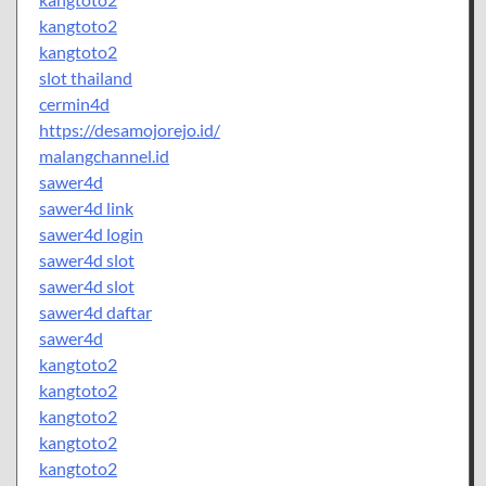
kangtoto2
kangtoto2
slot thailand
cermin4d
https://desamojorejo.id/
malangchannel.id
sawer4d
sawer4d link
sawer4d login
sawer4d slot
sawer4d slot
sawer4d daftar
sawer4d
kangtoto2
kangtoto2
kangtoto2
kangtoto2
kangtoto2