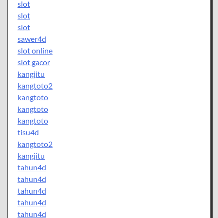
slot
slot
slot
sawer4d
slot online
slot gacor
kangjitu
kangtoto2
kangtoto
kangtoto
kangtoto
tisu4d
kangtoto2
kangjitu
tahun4d
tahun4d
tahun4d
tahun4d
tahun4d