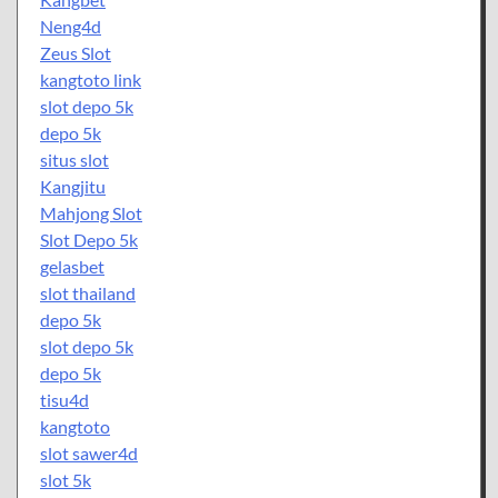
Neng4d
Zeus Slot
kangtoto link
slot depo 5k
depo 5k
situs slot
Kangjitu
Mahjong Slot
Slot Depo 5k
gelasbet
slot thailand
depo 5k
slot depo 5k
depo 5k
tisu4d
kangtoto
slot sawer4d
slot 5k