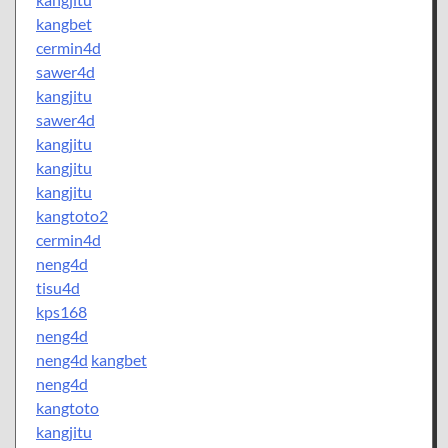
kangbet
cermin4d
sawer4d
kangjitu
sawer4d
kangjitu
kangjitu
kangjitu
kangtoto2
cermin4d
neng4d
tisu4d
kps168
neng4d
neng4d
kangbet
neng4d
kangtoto
kangjitu