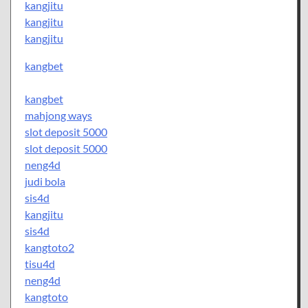
kangjitu
kangjitu
kangjitu
kangbet
kangbet
mahjong ways
slot deposit 5000
slot deposit 5000
neng4d
judi bola
sis4d
kangjitu
sis4d
kangtoto2
tisu4d
neng4d
kangtoto