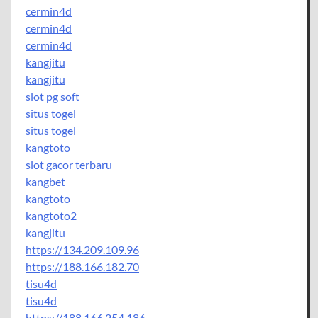
cermin4d
cermin4d
cermin4d
kangjitu
kangjitu
slot pg soft
situs togel
situs togel
kangtoto
slot gacor terbaru
kangbet
kangtoto
kangtoto2
kangjitu
https://134.209.109.96
https://188.166.182.70
tisu4d
tisu4d
https://188.166.254.186