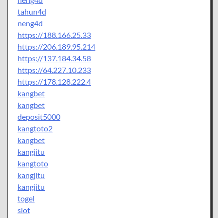
tahun4d
neng4d
https://188.166.25.33
https://206.189.95.214
https://137.184.34.58
https://64.227.10.233
https://178.128.222.4
kangbet
kangbet
deposit5000
kangtoto2
kangbet
kangjitu
kangtoto
kangjitu
kangjitu
togel
slot