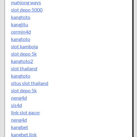
mahjong ways
slot depo 5000
kangtoto
kangjitu
cermin4d
kangtoto
slot kamboja
slot depo 5k
kangtoto2
slot thailand
kangtoto
situs slot thailand
slot depo 5k
neng4d
sis4d
link slot gacor
neng4d
kangbet
kangbet link