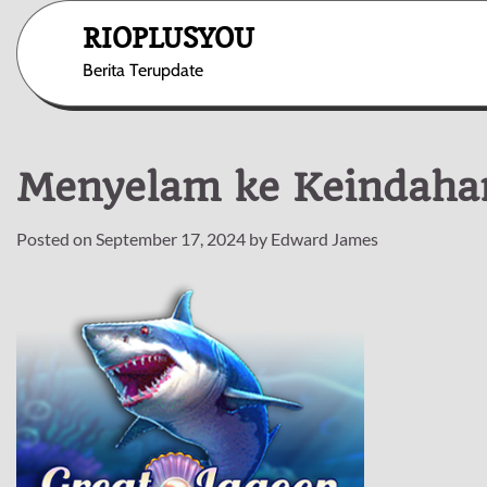
Skip
RIOPLUSYOU
to
content
Berita Terupdate
Menyelam ke Keindaha
Posted on
September 17, 2024
by
Edward James