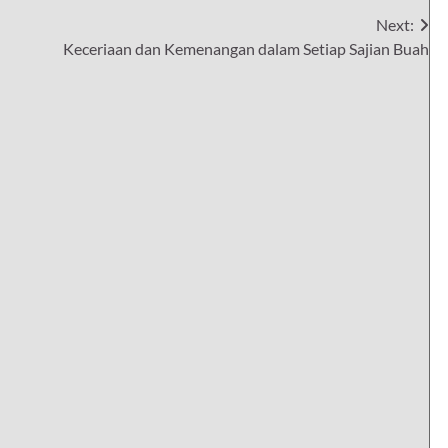
Next:
Keceriaan dan Kemenangan dalam Setiap Sajian Buah