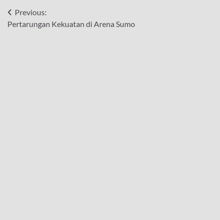
Post
Previous:
Pertarungan Kekuatan di Arena Sumo
navigation