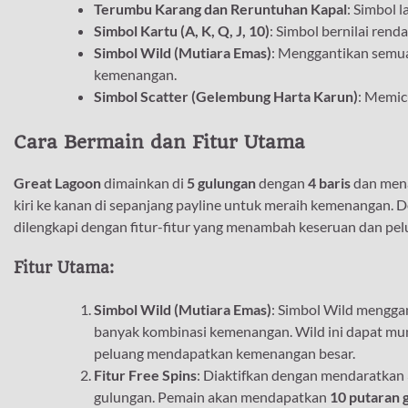
Terumbu Karang dan Reruntuhan Kapal
: Simbol 
Simbol Kartu (A, K, Q, J, 10)
: Simbol bernilai ren
Simbol Wild (Mutiara Emas)
: Menggantikan semua
kemenangan.
Simbol Scatter (Gelembung Harta Karun)
: Memic
Cara Bermain dan Fitur Utama
Great Lagoon
dimainkan di
5 gulungan
dengan
4 baris
dan men
kiri ke kanan di sepanjang payline untuk meraih kemenangan.
dilengkapi dengan fitur-fitur yang menambah keseruan dan pe
Fitur Utama:
Simbol Wild (Mutiara Emas)
: Simbol Wild menggan
banyak kombinasi kemenangan. Wild ini dapat mu
peluang mendapatkan kemenangan besar.
Fitur Free Spins
: Diaktifkan dengan mendaratkan
gulungan. Pemain akan mendapatkan
10 putaran g