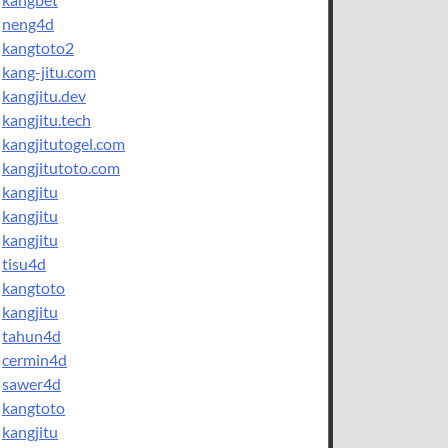
neng4d
kangtoto2
kang-jitu.com
kangjitu.dev
kangjitu.tech
kangjitutogel.com
kangjitutoto.com
kangjitu
kangjitu
kangjitu
tisu4d
kangtoto
kangjitu
tahun4d
cermin4d
sawer4d
kangtoto
kangjitu