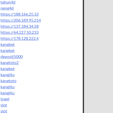
tahun4d
neng4d
https://188.166.25.33
https://206.189.95.214
https://137.184.34.58
https://64.227.10.233
https://178.128.222.4
kangbet
kangbet
deposit5000
kangtoto2
kangbet
kangjitu
kangtoto
kangjitu
kangjitu
togel
slot
slot