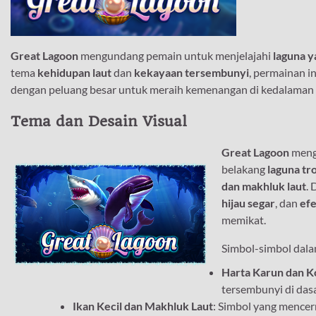
Great Lagoon
mengundang pemain untuk menjelajahi
laguna y
tema
kehidupan laut
dan
kekayaan tersembunyi
, permainan 
dengan peluang besar untuk meraih kemenangan di kedalaman
Tema dan Desain Visual
Great Lagoon
meng
belakang
laguna tr
dan makhluk laut
.
hijau segar
, dan
ef
memikat.
Simbol-simbol dala
Harta Karun dan K
tersembunyi di dasa
Ikan Kecil dan Makhluk Laut
: Simbol yang mence