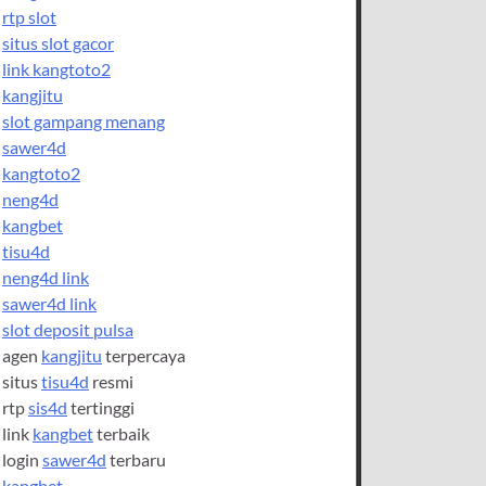
rtp slot
situs slot gacor
link kangtoto2
kangjitu
slot gampang menang
sawer4d
kangtoto2
neng4d
kangbet
tisu4d
neng4d link
sawer4d link
slot deposit pulsa
agen
kangjitu
terpercaya
situs
tisu4d
resmi
rtp
sis4d
tertinggi
link
kangbet
terbaik
login
sawer4d
terbaru
kangbet