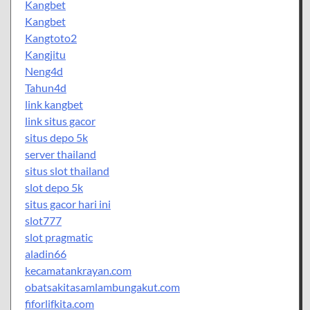
Kangbet
Kangbet
Kangtoto2
Kangjitu
Neng4d
Tahun4d
link kangbet
link situs gacor
situs depo 5k
server thailand
situs slot thailand
slot depo 5k
situs gacor hari ini
slot777
slot pragmatic
aladin66
kecamatankrayan.com
obatsakitasamlambungakut.com
fiforlifkita.com