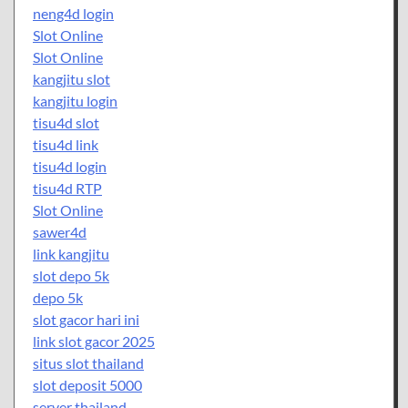
neng4d login
Slot Online
Slot Online
kangjitu slot
kangjitu login
tisu4d slot
tisu4d link
tisu4d login
tisu4d RTP
Slot Online
sawer4d
link kangjitu
slot depo 5k
depo 5k
slot gacor hari ini
link slot gacor 2025
situs slot thailand
slot deposit 5000
server thailand