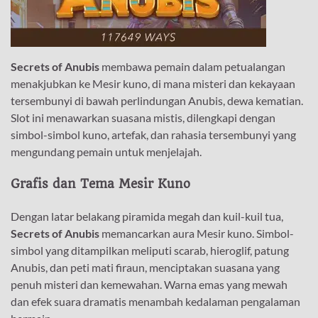
Secrets of Anubis
membawa pemain dalam petualangan
menakjubkan ke Mesir kuno, di mana misteri dan kekayaan
tersembunyi di bawah perlindungan Anubis, dewa kematian.
Slot ini menawarkan suasana mistis, dilengkapi dengan
simbol-simbol kuno, artefak, dan rahasia tersembunyi yang
mengundang pemain untuk menjelajah.
Grafis dan Tema Mesir Kuno
Dengan latar belakang piramida megah dan kuil-kuil tua,
Secrets of Anubis
memancarkan aura Mesir kuno. Simbol-
simbol yang ditampilkan meliputi scarab, hieroglif, patung
Anubis, dan peti mati firaun, menciptakan suasana yang
penuh misteri dan kemewahan. Warna emas yang mewah
dan efek suara dramatis menambah kedalaman pengalaman