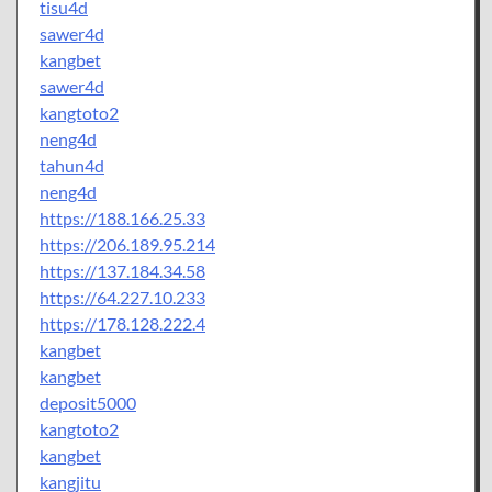
tisu4d
sawer4d
kangbet
sawer4d
kangtoto2
neng4d
tahun4d
neng4d
https://188.166.25.33
https://206.189.95.214
https://137.184.34.58
https://64.227.10.233
https://178.128.222.4
kangbet
kangbet
deposit5000
kangtoto2
kangbet
kangjitu