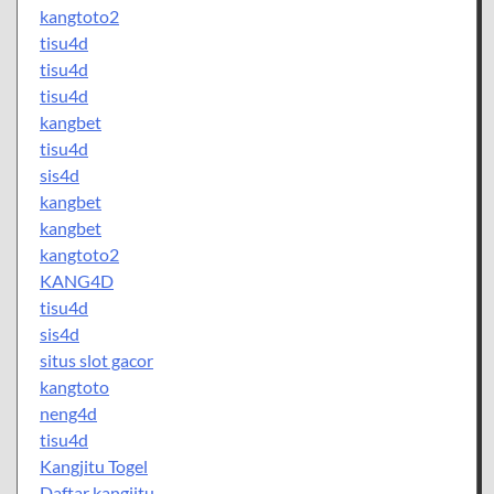
kangtoto2
tisu4d
tisu4d
tisu4d
kangbet
tisu4d
sis4d
kangbet
kangbet
kangtoto2
KANG4D
tisu4d
sis4d
situs slot gacor
kangtoto
neng4d
tisu4d
Kangjitu Togel
Daftar kangjitu