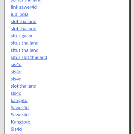
link sawer4d
judi bola
slot thailand
slot thailand
situs gacor
situs thailand
situs thailand
situs slot thailand
sis4d
sis4d
sis4d
slot thailand
sis4d
kangjitu
Sawer4d
Sawer4d
Kangtoto
Sis4d