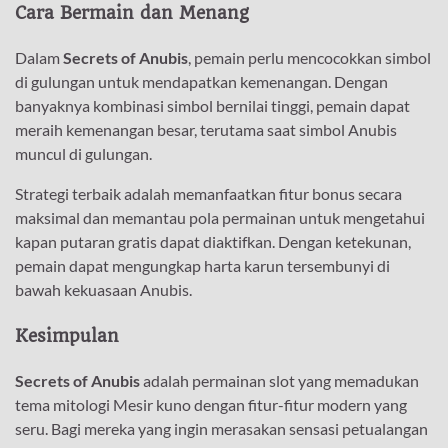
Cara Bermain dan Menang
Dalam
Secrets of Anubis
, pemain perlu mencocokkan simbol
di gulungan untuk mendapatkan kemenangan. Dengan
banyaknya kombinasi simbol bernilai tinggi, pemain dapat
meraih kemenangan besar, terutama saat simbol Anubis
muncul di gulungan.
Strategi terbaik adalah memanfaatkan fitur bonus secara
maksimal dan memantau pola permainan untuk mengetahui
kapan putaran gratis dapat diaktifkan. Dengan ketekunan,
pemain dapat mengungkap harta karun tersembunyi di
bawah kekuasaan Anubis.
Kesimpulan
Secrets of Anubis
adalah permainan slot yang memadukan
tema mitologi Mesir kuno dengan fitur-fitur modern yang
seru. Bagi mereka yang ingin merasakan sensasi petualangan