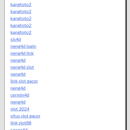
kangtoto2
kangtoto2
kangtoto2
kangtoto2
kangtoto2
sis4d
neng4d login
neng4d link
neng4d
neng4d slot
neng4d
link slot gacor
neng4d
cermin4d
neng4d
slot 2024
situs slot gacor
link slot88
sawer4d