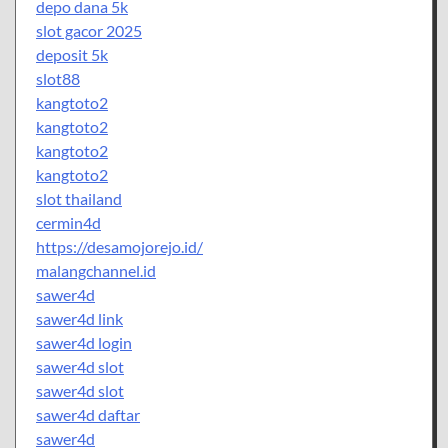
depo dana 5k
slot gacor 2025
deposit 5k
slot88
kangtoto2
kangtoto2
kangtoto2
kangtoto2
slot thailand
cermin4d
https://desamojorejo.id/
malangchannel.id
sawer4d
sawer4d link
sawer4d login
sawer4d slot
sawer4d slot
sawer4d daftar
sawer4d