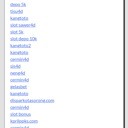
depo 5k
tisu4d
kangtoto
slot sawer4d
slot 5k
slot depo 10k
kangtoto2
kangtoto
cermin4d
sis4d
neng4d
cermin4d
gelasbet
kangtoto
disparkotasorong.com
cermin4d
slot bonus
kprilppks.com
cermin4d