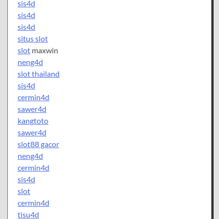
sis4d
sis4d
sis4d
situs slot
slot
maxwin
neng4d
slot thailand
sis4d
cermin4d
sawer4d
kangtoto
sawer4d
slot88 gacor
neng4d
cermin4d
sis4d
slot
cermin4d
tisu4d