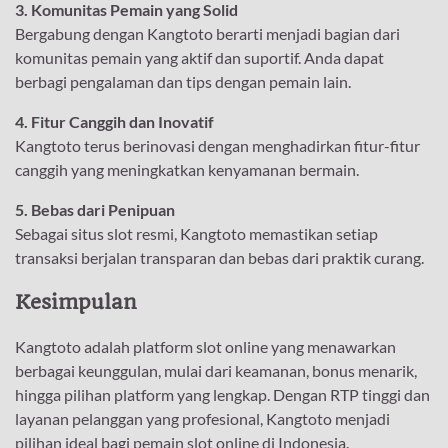
3. Komunitas Pemain yang Solid
Bergabung dengan Kangtoto berarti menjadi bagian dari
komunitas pemain yang aktif dan suportif. Anda dapat
berbagi pengalaman dan tips dengan pemain lain.
4. Fitur Canggih dan Inovatif
Kangtoto terus berinovasi dengan menghadirkan fitur-fitur
canggih yang meningkatkan kenyamanan bermain.
5. Bebas dari Penipuan
Sebagai situs slot resmi, Kangtoto memastikan setiap
transaksi berjalan transparan dan bebas dari praktik curang.
Kesimpulan
Kangtoto adalah platform slot online yang menawarkan
berbagai keunggulan, mulai dari keamanan, bonus menarik,
hingga pilihan platform yang lengkap. Dengan RTP tinggi dan
layanan pelanggan yang profesional, Kangtoto menjadi
pilihan ideal bagi pemain slot online di Indonesia.