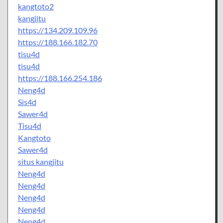
kangtoto2
kangjitu
https://134.209.109.96
https://188.166.182.70
tisu4d
tisu4d
https://188.166.254.186
Neng4d
Sis4d
Sawer4d
Tisu4d
Kangtoto
Sawer4d
situs kangjitu
Neng4d
Neng4d
Neng4d
Neng4d
Neng4d