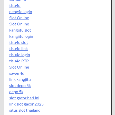
tisu4d
neng4d login
Slot Online
Slot Online
kangjitu slot
kangjitu login
tisu4d slot
tisu4d link
tisu4d login
tisu4d RTP
Slot Online
sawer4d
link kangjitu
slot depo 5k
depo 5k
slot gacor hari ini
link slot gacor 2025
situs slot thailand