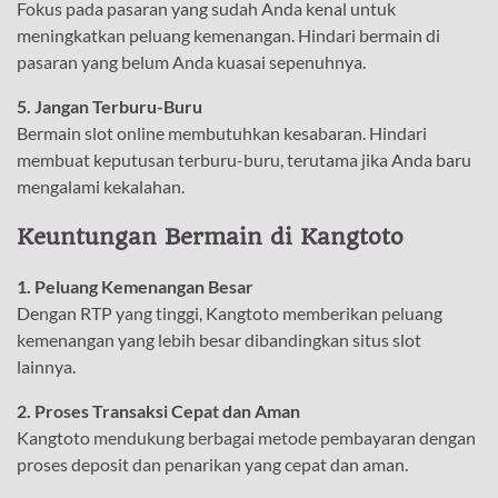
Fokus pada pasaran yang sudah Anda kenal untuk
meningkatkan peluang kemenangan. Hindari bermain di
pasaran yang belum Anda kuasai sepenuhnya.
5. Jangan Terburu-Buru
Bermain slot online membutuhkan kesabaran. Hindari
membuat keputusan terburu-buru, terutama jika Anda baru
mengalami kekalahan.
Keuntungan Bermain di Kangtoto
1. Peluang Kemenangan Besar
Dengan RTP yang tinggi, Kangtoto memberikan peluang
kemenangan yang lebih besar dibandingkan situs slot
lainnya.
2. Proses Transaksi Cepat dan Aman
Kangtoto mendukung berbagai metode pembayaran dengan
proses deposit dan penarikan yang cepat dan aman.