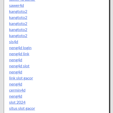
sawer4d
kangtoto2
kangtoto2
kangtoto2
kangtoto2
kangtoto2
sis4d
neng4d login
neng4d link
neng4d
neng4d slot
neng4d
link slot gacor
neng4d
cermin4d
neng4d
slot 2024
situs slot gacor