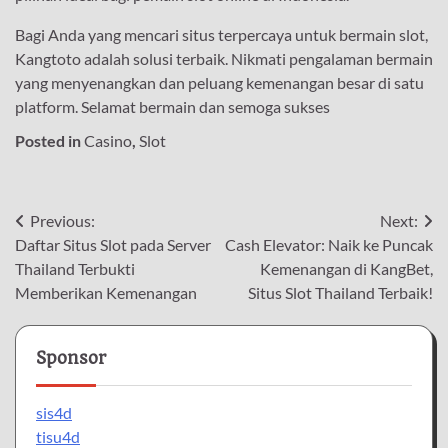
Bagi Anda yang mencari situs terpercaya untuk bermain slot,
Kangtoto adalah solusi terbaik. Nikmati pengalaman bermain
yang menyenangkan dan peluang kemenangan besar di satu
platform. Selamat bermain dan semoga sukses
Posted in
Casino
,
Slot
Post
Previous:
Next:
Daftar Situs Slot pada Server
Cash Elevator: Naik ke Puncak
navigation
Thailand Terbukti
Kemenangan di KangBet,
Memberikan Kemenangan
Situs Slot Thailand Terbaik!
Sponsor
sis4d
tisu4d