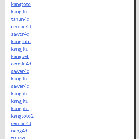
kangtoto
kangjitu
tahun4d
cermin4d
sawer4d
kangtoto
kangjitu
kangbet
cermin4d
sawer4d
kangjitu
sawer4d
kangjitu
kangjitu
kangjitu
kangtoto2
cermin4d
neng4d
tisu4d