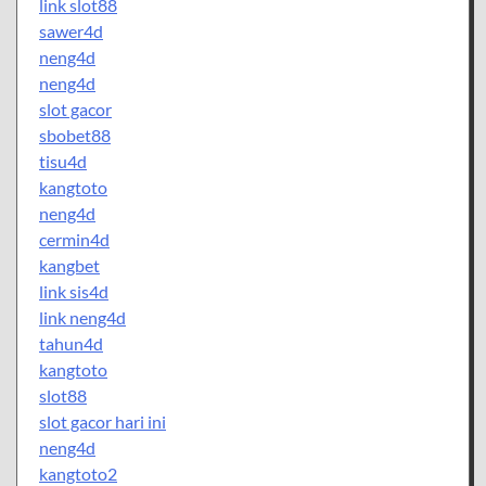
link slot88
sawer4d
neng4d
neng4d
slot gacor
sbobet88
tisu4d
kangtoto
neng4d
cermin4d
kangbet
link sis4d
link neng4d
tahun4d
kangtoto
slot88
slot gacor hari ini
neng4d
kangtoto2