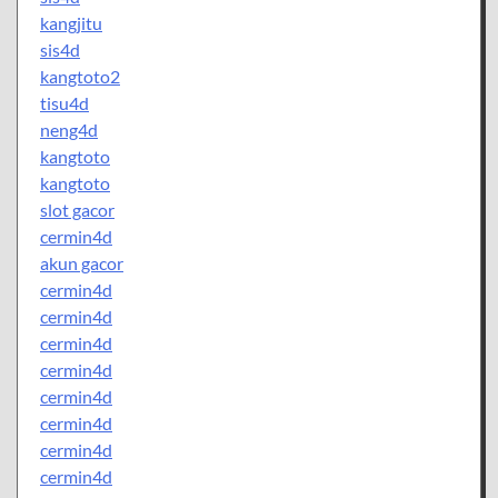
kangjitu
sis4d
kangtoto2
tisu4d
neng4d
kangtoto
kangtoto
slot gacor
cermin4d
akun gacor
cermin4d
cermin4d
cermin4d
cermin4d
cermin4d
cermin4d
cermin4d
cermin4d