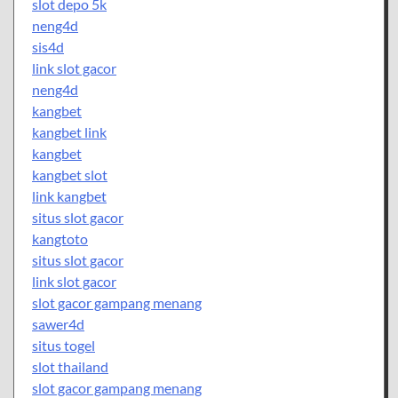
slot depo 5k
neng4d
sis4d
link slot gacor
neng4d
kangbet
kangbet link
kangbet
kangbet slot
link kangbet
situs slot gacor
kangtoto
situs slot gacor
link slot gacor
slot gacor gampang menang
sawer4d
situs togel
slot thailand
slot gacor gampang menang