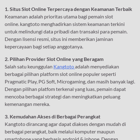
1. Situs Slot Online Terpercaya dengan Keamanan Terbaik
Keamanan adalah prioritas utama bagi pemain slot
online. kangtoto menghadirkan sistem keamanan terkini
untuk melindungi data pribadi dan transaksi para pemain.
Dengan lisensi resmi, situs ini memberikan jaminan
kepercayaan bagi setiap anggotanya.
2. Pilihan Provider Slot Online yang Beragam
Salah satu keunggulan
Kangtoto
adalah menyediakan
berbagai pilihan platform slot online populer seperti
Pragmatic Play, PG Soft, Microgaming, dan masih banyak lagi.
Dengan pilihan platfom terkenal yang luas, pemain dapat
mencoba berbagai strategi dan meningkatkan peluang
kemenangan mereka.
3. Kemudahan Akses di Berbagai Perangkat
Kangtoto dirancang agar dapat diakses dengan mudah di
berbagai perangkat, baik melalui komputer maupun
smartphone yang berbasis android & iphone. Dengan