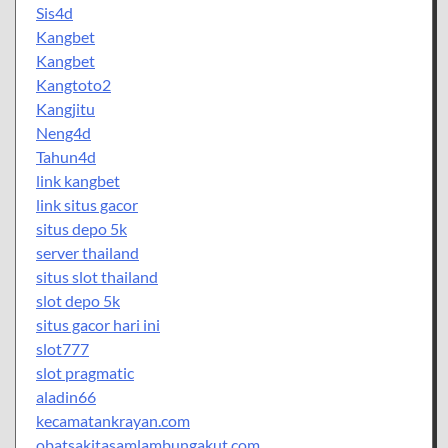
Sis4d
Kangbet
Kangbet
Kangtoto2
Kangjitu
Neng4d
Tahun4d
link kangbet
link situs gacor
situs depo 5k
server thailand
situs slot thailand
slot depo 5k
situs gacor hari ini
slot777
slot pragmatic
aladin66
kecamatankrayan.com
obatsakitasamlambungakut.com