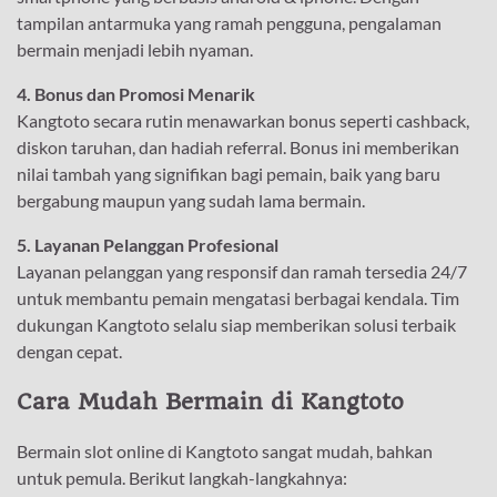
tampilan antarmuka yang ramah pengguna, pengalaman
bermain menjadi lebih nyaman.
4. Bonus dan Promosi Menarik
Kangtoto secara rutin menawarkan bonus seperti cashback,
diskon taruhan, dan hadiah referral. Bonus ini memberikan
nilai tambah yang signifikan bagi pemain, baik yang baru
bergabung maupun yang sudah lama bermain.
5. Layanan Pelanggan Profesional
Layanan pelanggan yang responsif dan ramah tersedia 24/7
untuk membantu pemain mengatasi berbagai kendala. Tim
dukungan Kangtoto selalu siap memberikan solusi terbaik
dengan cepat.
Cara Mudah Bermain di Kangtoto
Bermain slot online di Kangtoto sangat mudah, bahkan
untuk pemula. Berikut langkah-langkahnya: