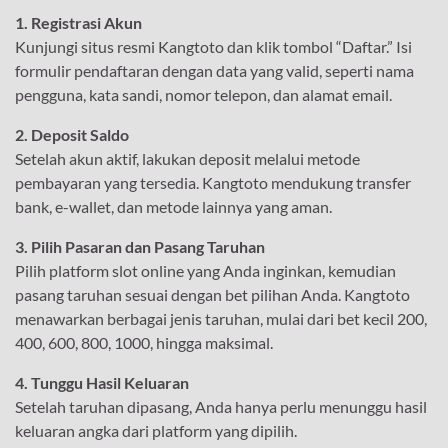
1. Registrasi Akun
Kunjungi situs resmi Kangtoto dan klik tombol “Daftar.” Isi
formulir pendaftaran dengan data yang valid, seperti nama
pengguna, kata sandi, nomor telepon, dan alamat email.
2. Deposit Saldo
Setelah akun aktif, lakukan deposit melalui metode
pembayaran yang tersedia. Kangtoto mendukung transfer
bank, e-wallet, dan metode lainnya yang aman.
3. Pilih Pasaran dan Pasang Taruhan
Pilih platform slot online yang Anda inginkan, kemudian
pasang taruhan sesuai dengan bet pilihan Anda. Kangtoto
menawarkan berbagai jenis taruhan, mulai dari bet kecil 200,
400, 600, 800, 1000, hingga maksimal.
4. Tunggu Hasil Keluaran
Setelah taruhan dipasang, Anda hanya perlu menunggu hasil
keluaran angka dari platform yang dipilih.