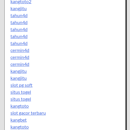
kangtoto2
kangjitu
tahun4d
tahun4d
tahun4d
tahun4d
tahun4d
cermin4d
cermin4d
cermin4d
kangjitu
kangjitu
slot pg soft
situs togel
situs togel
kangtoto
slot gacor terbaru
kangbet
kangtoto