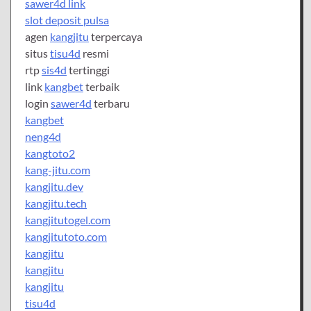
sawer4d link
slot deposit pulsa
agen
kangjitu
terpercaya
situs
tisu4d
resmi
rtp
sis4d
tertinggi
link
kangbet
terbaik
login
sawer4d
terbaru
kangbet
neng4d
kangtoto2
kang-jitu.com
kangjitu.dev
kangjitu.tech
kangjitutogel.com
kangjitutoto.com
kangjitu
kangjitu
kangjitu
tisu4d